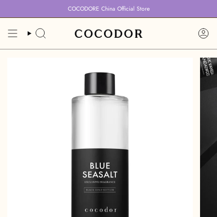
跳
COCODORE China Official Store
到
内
容
搜
账
索
户