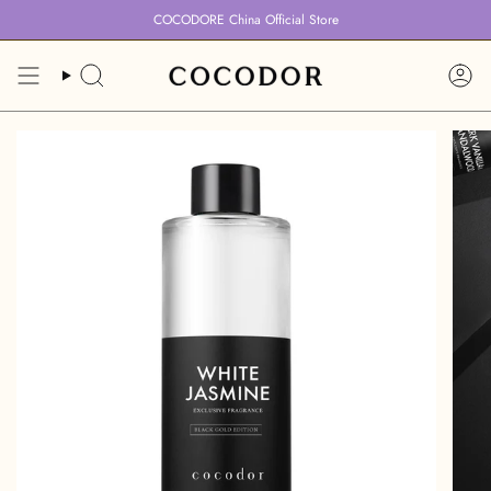
跳
COCODORE China Official Store
到
内
容
搜
账
索
户