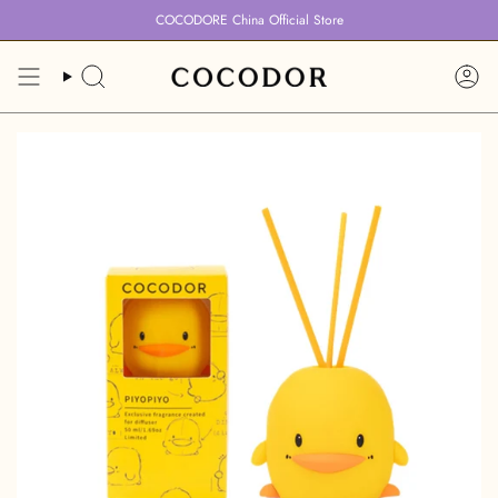
跳
COCODORE China Official Store
到
内
容
搜
账
索
户