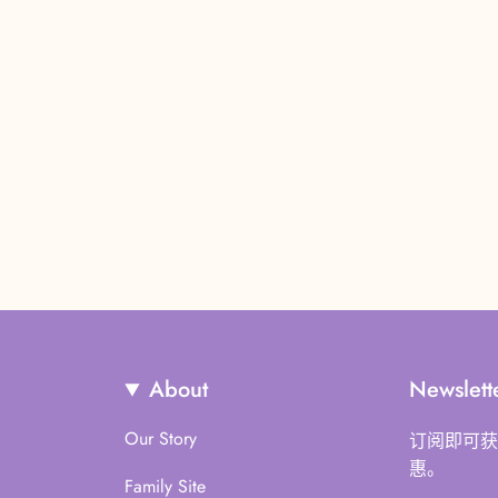
About
Newslett
Our Story
订阅即可获
惠。
Family Site