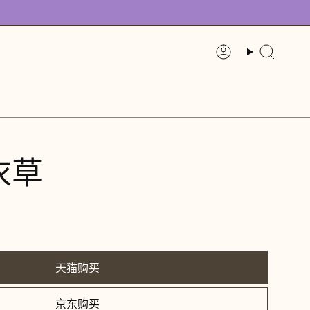
账
搜
户
索
衣草
天猫购买
京东购买