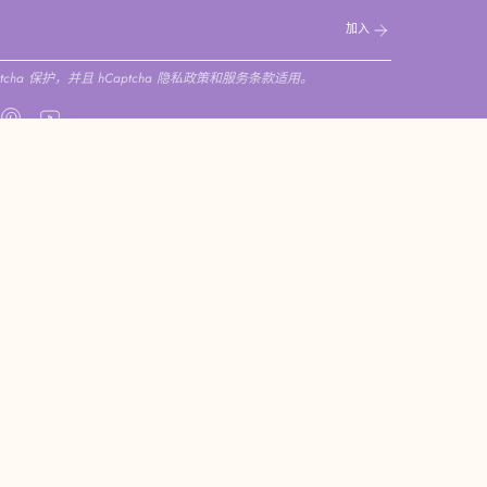
加入
cha 保护，并且 hCaptcha
隐私政策
和
服务条款
适用。
am
cebook
Pinterest
YouTube
家