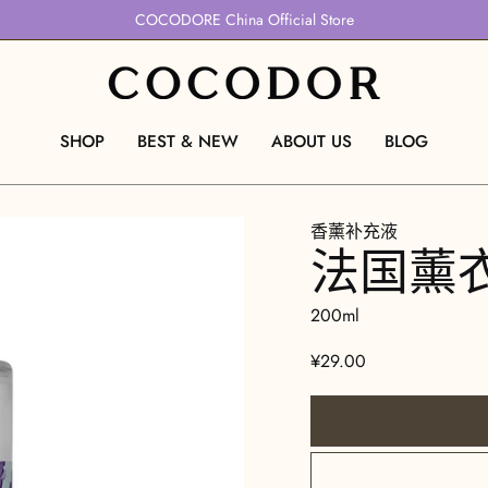
COCODORE China Official Store
SHOP
BEST & NEW
ABOUT US
BLOG
香薰补充液
法国薰
200ml
¥29.00