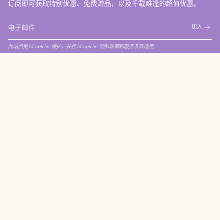
订阅即可获取特别优惠、免费赠品，以及千载难逢的超值优惠。
加入
此站点受 hCaptcha 保护，并且 hCaptcha
隐私政策
和
服务条款
适用。
Instagram
Facebook
Pinterest
YouTube
© COCODOR CHINA 2026
隐私政策
退款政策
服务政策
联系商家
ce
‧
I'm your fragrance
‧
I'm your fragranc