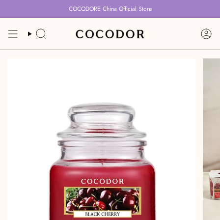
跳
COCODORE China Official Store
到
内
容
搜
账
索
户