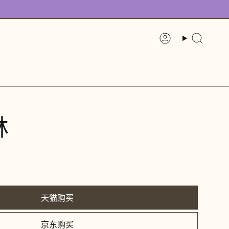
账
搜
户
索
林
天猫购买
京东购买