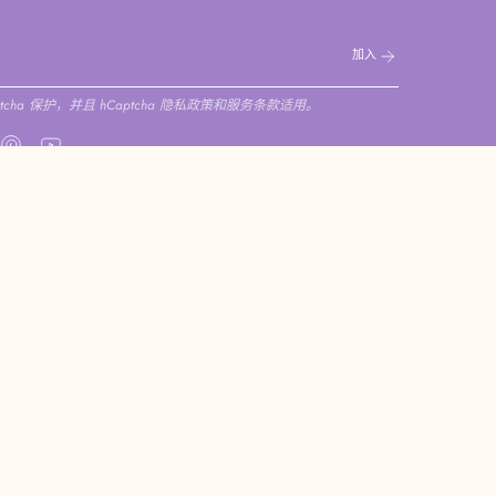
加入
cha 保护，并且 hCaptcha
隐私政策
和
服务条款
适用。
am
cebook
Pinterest
YouTube
家