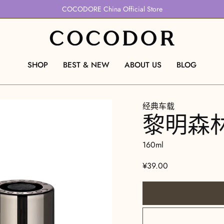
COCODORE China Official Store
SHOP
BEST & NEW
ABOUT US
BLOG
经典车载
黎明森
160ml
¥39.00