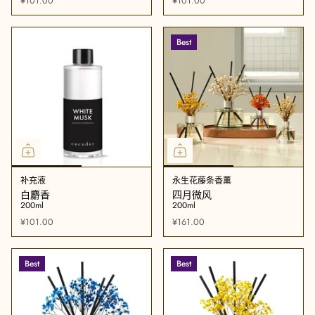
¥101.00
¥101.00
Best
补充液
永生花藤条香薰
白麝香
四月微风
200ml
200ml
¥101.00
¥161.00
Best
Best