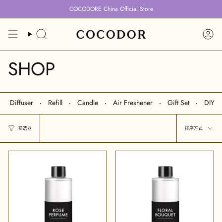
跳
COCODORE China Official Store
到
内
容
搜
账
索
户
SHOP
Diffuser
Refill
Candle
Air Freshener
Gift Set
DIY
排
筛选器
排序方式
序
方
式