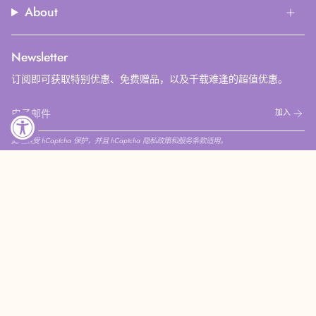
About
Newsletter
订阅即可获取特别优惠、免费赠品，以及千载难逢的超值优惠。
加入
此站点受 hCaptcha 保护，并且 hCaptcha
隐私政策
和
服务条款
适用。
Instagram
Facebook
Pinterest
YouTube
© COCODOR CHINA 2026
隐私政策
退款政策
服务政策
联系商家
ance
‧
I'm your fragrance
‧
I'm your fragran